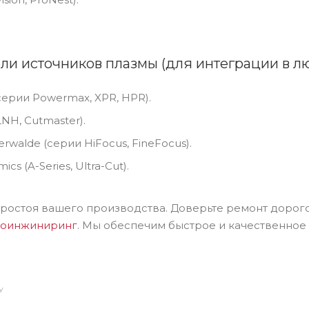
и источников плазмы (для интеграции в лю
серии Powermax, XPR, HPR).
NH, Cutmaster).
terwalde (серии HiFocus, FineFocus).
cs (A-Series, Ultra-Cut).
простоя вашего производства. Доверьте ремонт дорог
гоинжиниринг
. Мы обеспечим быстрое и качественное
У