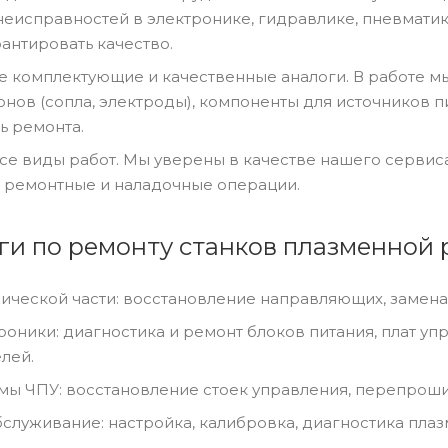
неисправностей в электронике, гидравлике, пневматике
антировать качество.
 комплектующие и качественные аналоги. В работе м
онов (сопла, электроды), компоненты для источников п
ь ремонта.
все виды работ. Мы уверены в качестве нашего серви
ремонтные и наладочные операции.
ги по ремонту станков плазменной 
ической части: восстановление направляющих, замена
роники: диагностика и ремонт блоков питания, плат у
лей.
мы ЧПУ: восстановление стоек управления, перепроши
служивание: настройка, калибровка, диагностика плаз