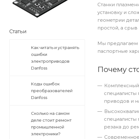
Станки плазмен
установку и сло
геометрии детал
простой, а сры
Статьи
Мы предлагаем 
Как читать и устранять
паспортные хара
ошибки
электроприводов
Почему ст
Danfoss
Коды ошибок
Комплексный 
преобразователей
специалисты 
Danfoss
приводов и н
Высококвалиф
Сколько на самом
специалисты 
деле стоит ремонт
резака до ре
промышленной
электроники?
Современное 