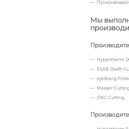
Пусконаладоч
Мы выполн
производи
Производите
Hypertherm (X
ESAB (Swift-Cu
Kjellberg Fins
Messer Cutting
CNC Cutting.
Производите
Hypertherm (Vi