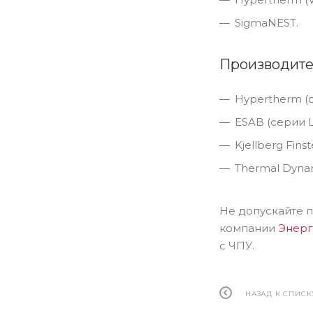
SigmaNEST.
Производител
Hypertherm (
ESAB (серии L
Kjellberg Fins
Thermal Dynami
Не допускайте 
компании
Энер
с ЧПУ.
НАЗАД К СПИСК