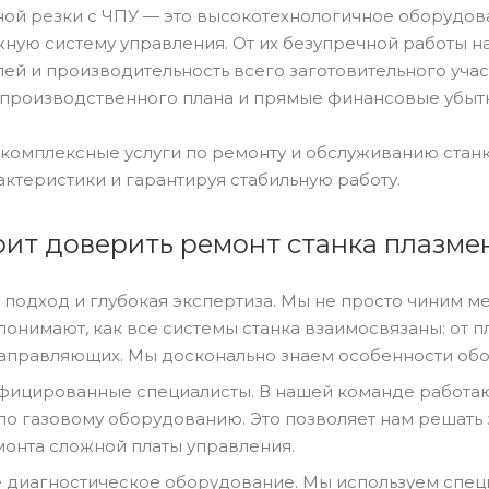
ной резки с ЧПУ — это высокотехнологичное оборудо
жную систему управления. От их безупречной работы н
ей и производительность всего заготовительного участ
в производственного плана и прямые финансовые убыт
комплексные услуги по ремонту и обслуживанию станк
ктеристики и гарантируя стабильную работу.
оит доверить ремонт станка плазме
подход и глубокая экспертиза. Мы не просто чиним ме
понимают, как все системы станка взаимосвязаны: от п
аправляющих. Мы досконально знаем особенности об
ицированные специалисты. В нашей команде работаю
по газовому оборудованию. Это позволяет нам решать
монта сложной платы управления.
диагностическое оборудование. Мы используем спец