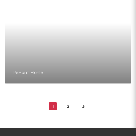
Ремонт Honle
1
2
3