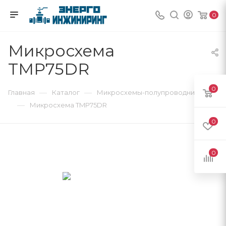
0
Микросхема
TMP75DR
0
—
—
Главная
Каталог
Микросхемы-полупроводники
—
Микросхема TMP75DR
0
0