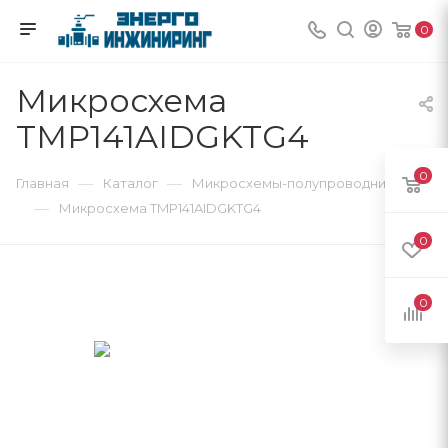
0
Микросхема
TMP141AIDGKTG4
0
—
—
Главная
Каталог
Микросхемы-полупроводники
—
Микросхема TMP141AIDGKTG4
0
0