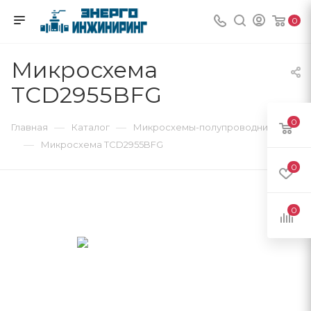
0
Микросхема
TCD2955BFG
0
—
—
Главная
Каталог
Микросхемы-полупроводники
—
Микросхема TCD2955BFG
0
0