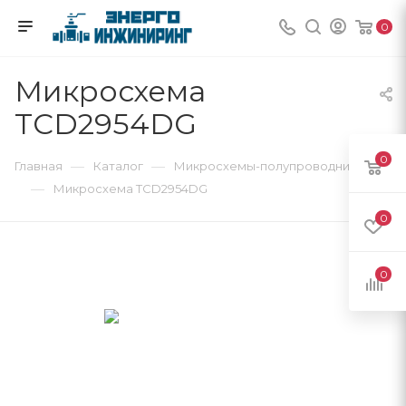
0
Микросхема
TCD2954DG
0
—
—
Главная
Каталог
Микросхемы-полупроводники
—
Микросхема TCD2954DG
0
0