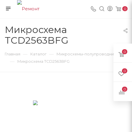
0
Микросхема
TCD2563BFG
0
—
—
Главная
Каталог
Микросхемы-полупроводники
—
Микросхема TCD2563BFG
0
0