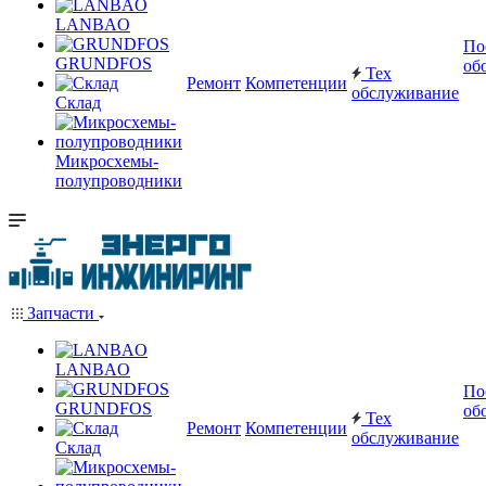
LANBAO
По
GRUNDFOS
об
Тех
Ремонт
Компетенции
обслуживание
Склад
Микросхемы-
полупроводники
Запчасти
LANBAO
По
GRUNDFOS
об
Тех
Ремонт
Компетенции
обслуживание
Склад