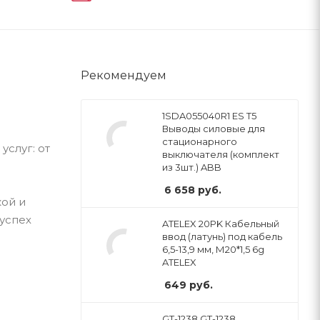
Рекомендуем
1SDA055040R1 ES T5
Выводы силовые для
стационарного
слуг: от
выключателя (комплект
из 3шт.) ABB
6 658
руб.
ой и
успех
ATELEX 20PK Кабельный
ввод (латунь) под кабель
6,5-13,9 мм, М20*1,5 6g
ATELEX
649
руб.
GT-1238 GT-1238