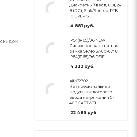
Дискретный ввод, 8DI, 24
В (DC), Sink/Source, RTB
10 CREVIS
4 881
руб.
IP54(IP65)/96 NEW
 скидок
Силиконовая защитная
рамка SPAR-SA00-0748
IP54(IP65)/96 DEIF
4 332
руб.
AIM72702
Четырехканальный
модуль аналогового
ввода напряжения 0-
40В FASTWEL
22 485
руб.