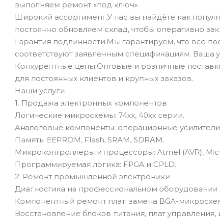
выполняем ремонт «под ключ».
Широкий ассортимент.У нас вы найдёте как популя
постоянно обновляем склад, чтобы оперативно зак
Гарантия подлинности.Мы гарантируем, что все п
соответствуют заявленным спецификациям. Ваша у
Конкурентные цены.Оптовые и розничные поставк
для постоянных клиентов и крупных заказов.
Наши услуги
1. Продажа электронных компонентов
Логические микросхемы: 74xx, 40xx серии.
Аналоговые компоненты: операционные усилители 
Память: EEPROM, Flash, SRAM, SDRAM.
Микроконтроллеры и процессоры: Atmel (AVR), Microc
Программируемая логика: FPGA и CPLD.
2. Ремонт промышленной электроники
Диагностика на профессиональном оборудовании 
Компонентный ремонт плат: замена BGA-микросхем
Восстановление блоков питания, плат управления,