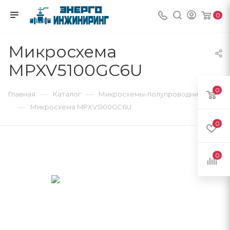
0
Микросхема
MPXV5100GC6U
0
—
—
Главная
Каталог
Микросхемы-полупроводники
—
Микросхема MPXV5100GC6U
0
0