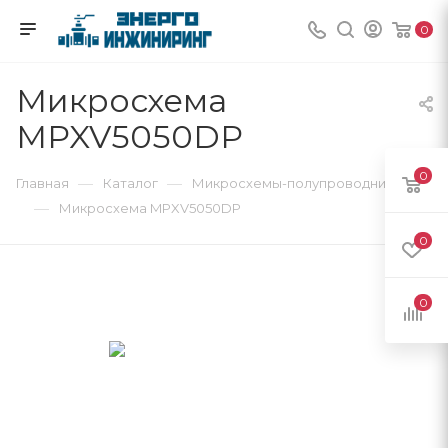
0
Микросхема
MPXV5050DP
0
—
—
Главная
Каталог
Микросхемы-полупроводники
—
Микросхема MPXV5050DP
0
0