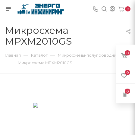
0
Микросхема
MPXM2010GS
0
—
—
Главная
Каталог
Микросхемы-полупроводники
—
Микросхема MPXM2010GS
0
0