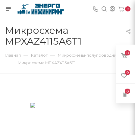
0
Микросхема
MPXAZ4115A6T1
0
—
—
Главная
Каталог
Микросхемы-полупроводники
—
Микросхема MPXAZ4115A6T1
0
0