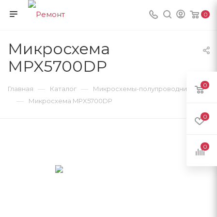
0
Микросхема
MPX5700DP
0
—
—
Главная
Каталог
Микросхемы-полупроводники
—
Микросхема MPX5700DP
0
0