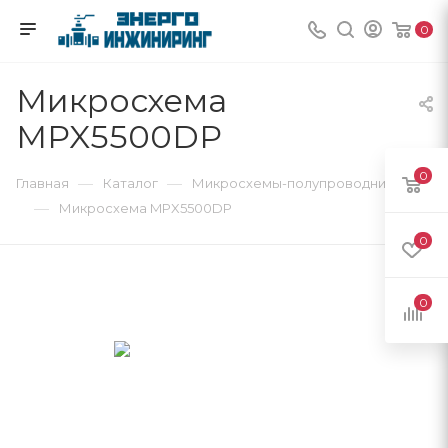
0
Микросхема
MPX5500DP
0
—
—
Главная
Каталог
Микросхемы-полупроводники
—
Микросхема MPX5500DP
0
0