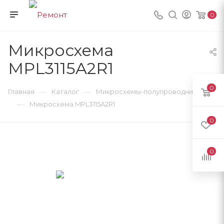
0
Микросхема
MPL3115A2R1
0
—
—
Главная
Каталог
Микросхемы-полупроводники
—
Микросхема MPL3115A2R1
0
0