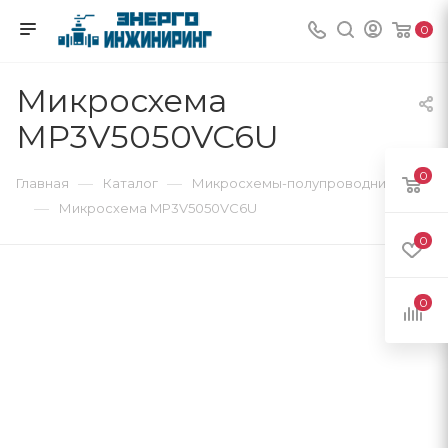
0
Микросхема
MP3V5050VC6U
0
—
—
Главная
Каталог
Микросхемы-полупроводники
—
Микросхема MP3V5050VC6U
0
0