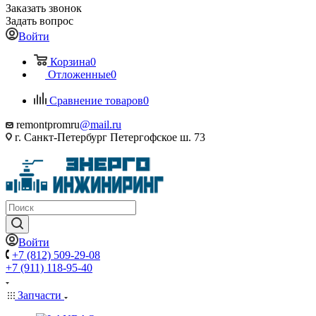
Заказать звонок
Задать вопрос
Войти
Корзина
0
Отложенные
0
Сравнение товаров
0
remontpromru
@mail.ru
г. Санкт-Петербург Петергофское ш. 73
Войти
+7 (812) 509-29-08
+7 (911) 118-95-40
Запчасти