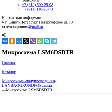
Телефоны
+7 (812) 509-29-08
+7 (911) 118-95-40
Контактная информация
г. Санкт-Петербург Петергофское ш. 73
remontpromru
@mail.ru
Микросхема LSM6DSDTR
Главная
—
Каталог
—
Микросхемы-полупроводники
LANBAO
GRUNDFOS
Склад
—
Микросхема LSM6DSDTR