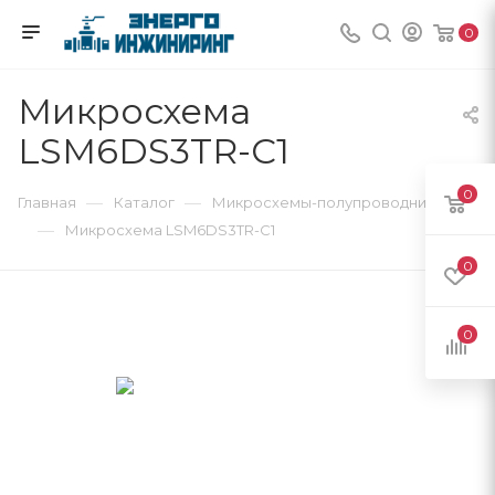
0
Микросхема
LSM6DS3TR-C1
0
—
—
Главная
Каталог
Микросхемы-полупроводники
—
Микросхема LSM6DS3TR-C1
0
0