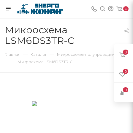
0
Микросхема
LSM6DS3TR-C
0
—
—
Главная
Каталог
Микросхемы-полупроводники
—
Микросхема LSM6DS3TR-C
0
0