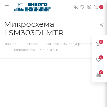
0
Микросхема
LSM303DLMTR
0
—
—
Главная
Каталог
Микросхемы-полупроводники
—
Микросхема LSM303DLMTR
0
0