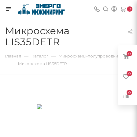
0
Микросхема
LIS35DETR
0
—
—
Главная
Каталог
Микросхемы-полупроводники
—
Микросхема LIS35DETR
0
0