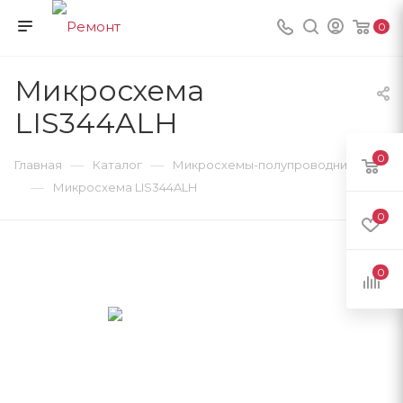
0
Микросхема
LIS344ALH
0
—
—
Главная
Каталог
Микросхемы-полупроводники
—
Микросхема LIS344ALH
0
0