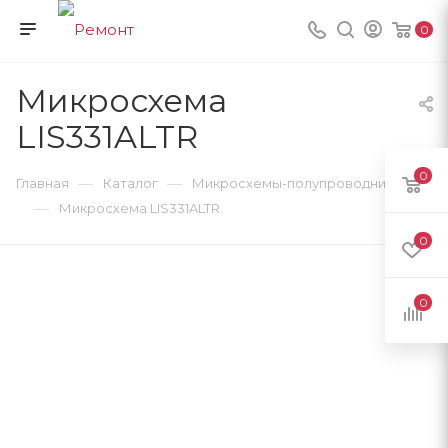
0
Микросхема
LIS331ALTR
0
—
—
Главная
Каталог
Микросхемы-полупроводники
—
Микросхема LIS331ALTR
0
0