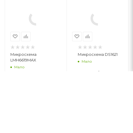
Микросхема
Микросхема DS1621
LMH6619MAX
Мало
Мало
827
руб.
/м2
1 000
руб.
/м2
В КОРЗИНУ
В КОРЗИНУ