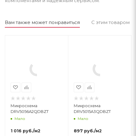
компонентами и надёжным сервисом.
Вам также может понравиться
С этим товаром п
Микросхема
Микросхема
DRV5056A2QDBZT
DRV5015A3QDBZT
Мало
Мало
1 016
руб.
/м2
897
руб.
/м2