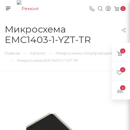
0
Микросхема
EMC1403-1-YZT-TR
0
—
—
Главная
Каталог
Микросхемы-полупроводники
—
Микросхема EMC1403-1-YZT-TR
0
0