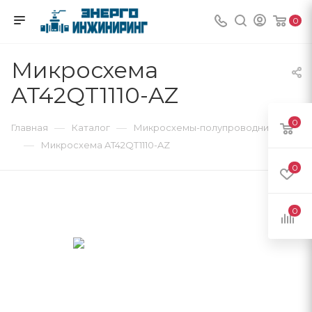
0
Микросхема
AT42QT1110-AZ
0
—
—
Главная
Каталог
Микросхемы-полупроводники
—
Микросхема AT42QT1110-AZ
0
0