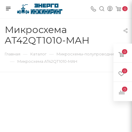
0
Микросхема
AT42QT1010-MAH
0
—
—
Главная
Каталог
Микросхемы-полупроводники
—
Микросхема AT42QT1010-MAH
0
0