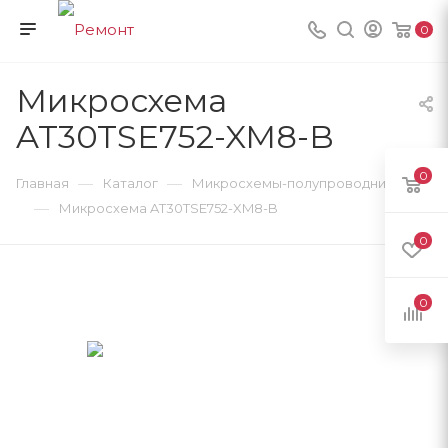
0
Микросхема
AT30TSE752-XM8-B
0
—
—
Главная
Каталог
Микросхемы-полупроводники
—
Микросхема AT30TSE752-XM8-B
0
0