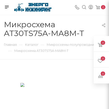
0
Микросхема
AT30TS75A-MA8M-T
0
—
—
Главная
Каталог
Микросхемы-полупроводники
—
Микросхема AT30TS75A-MA8M-T
0
0