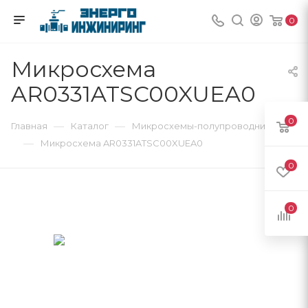
0
Микросхема
AR0331ATSC00XUEA0
0
—
—
Главная
Каталог
Микросхемы-полупроводники
—
Микросхема AR0331ATSC00XUEA0
0
0