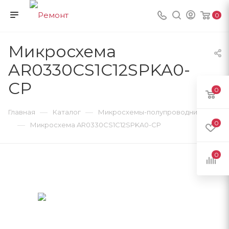
0
Микросхема
AR0330CS1C12SPKA0-
CP
0
—
—
Главная
Каталог
Микросхемы-полупроводники
0
—
Микросхема AR0330CS1C12SPKA0-CP
0