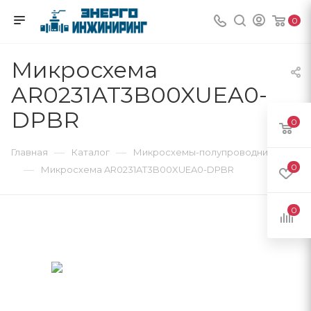
0
Микросхема
AR0231AT3B00XUEA0-
DPBR
0
—
—
Главная
Каталог
Микросхемы-полупроводники
0
—
Микросхема AR0231AT3B00XUEA0-DPBR
0