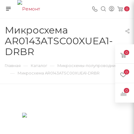
0
Микросхема
AR0143ATSC00XUEA1-
DRBR
0
—
—
Главная
Каталог
Микросхемы-полупроводники
0
—
Микросхема AR0143ATSC00XUEA1-DRBR
0