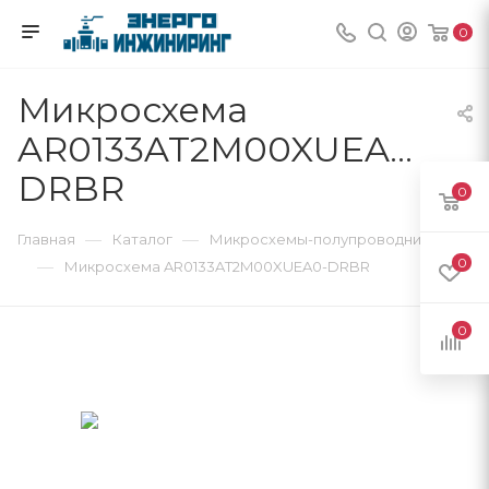
0
Микросхема
AR0133AT2M00XUEA0-
DRBR
0
—
—
Главная
Каталог
Микросхемы-полупроводники
0
—
Микросхема AR0133AT2M00XUEA0-DRBR
0