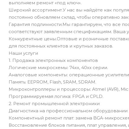
выполняем ремонт «под ключ».
Широкий ассортимент.У нас вы найдёте как популя
постоянно обновляем склад, чтобы оперативно зак
Гарантия подлинности.Мы гарантируем, что все п
соответствуют заявленным спецификациям. Ваша у
Конкурентные цены.Оптовые и розничные поставк
для постоянных клиентов и крупных заказов.
Наши услуги
1. Продажа электронных компонентов
Логические микросхемы: 74xx, 40xx серии.
Аналоговые компоненты: операционные усилители 
Память: EEPROM, Flash, SRAM, SDRAM.
Микроконтроллеры и процессоры: Atmel (AVR), Microc
Программируемая логика: FPGA и CPLD.
2. Ремонт промышленной электроники
Диагностика на профессиональном оборудовании 
Компонентный ремонт плат: замена BGA-микросхем
Восстановление блоков питания, плат управления,