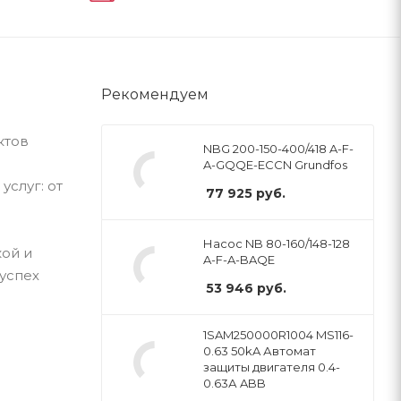
Рекомендуем
ктов
NBG 200-150-400/418 A-F-
A-GQQE-ECCN Grundfos
слуг: от
77 925
руб.
Насос NB 80-160/148-128
ой и
A-F-A-BAQE
успех
53 946
руб.
1SAM250000R1004 MS116-
0.63 50kA Автомат
защиты двигателя 0.4-
0.63А ABB