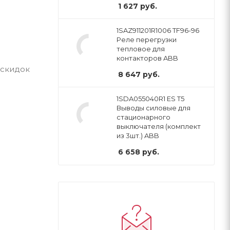
1 627
руб.
1SAZ911201R1006 TF96-96
Реле перегрузки
тепловое для
контакторов ABB
 скидок
8 647
руб.
1SDA055040R1 ES T5
Выводы силовые для
стационарного
выключателя (комплект
из 3шт.) ABB
6 658
руб.