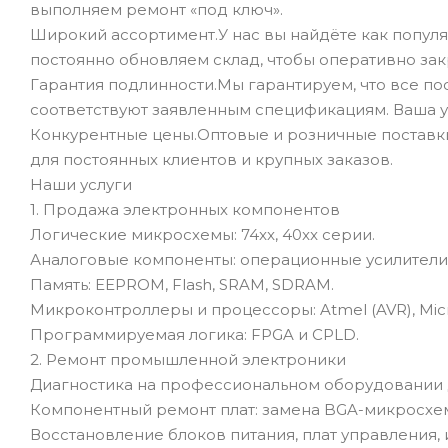
выполняем ремонт «под ключ».
Широкий ассортимент.У нас вы найдёте как популя
постоянно обновляем склад, чтобы оперативно зак
Гарантия подлинности.Мы гарантируем, что все п
соответствуют заявленным спецификациям. Ваша у
Конкурентные цены.Оптовые и розничные поставк
для постоянных клиентов и крупных заказов.
Наши услуги
1. Продажа электронных компонентов
Логические микросхемы: 74xx, 40xx серии.
Аналоговые компоненты: операционные усилители 
Память: EEPROM, Flash, SRAM, SDRAM.
Микроконтроллеры и процессоры: Atmel (AVR), Microc
Программируемая логика: FPGA и CPLD.
2. Ремонт промышленной электроники
Диагностика на профессиональном оборудовании 
Компонентный ремонт плат: замена BGA-микросхем
Восстановление блоков питания, плат управления,