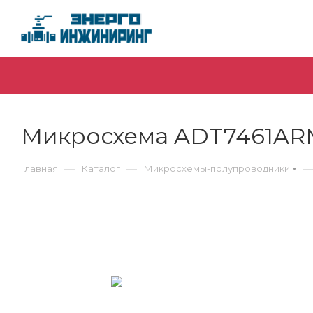
Микросхема ADT7461AR
—
—
—
Главная
Каталог
Микросхемы-полупроводники