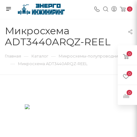
0
Микросхема
ADT3440ARQZ-REEL
0
—
—
Главная
Каталог
Микросхемы-полупроводники
—
Микросхема ADT3440ARQZ-REEL
0
0