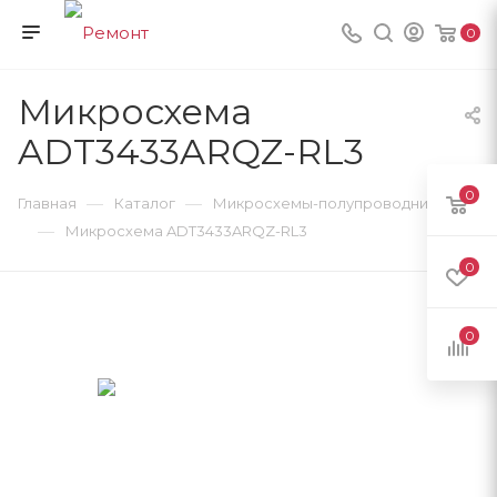
0
Микросхема
ADT3433ARQZ-RL3
0
—
—
Главная
Каталог
Микросхемы-полупроводники
—
Микросхема ADT3433ARQZ-RL3
0
0