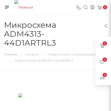
0
Микросхема
ADM4313-
44D1ARTRL3
0
—
—
Главная
Каталог
Микросхемы-полупроводники
0
—
Микросхема ADM4313-44D1ARTRL3
0