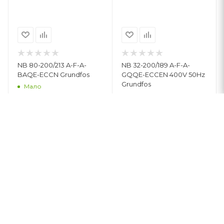
NB 80-200/213 A-F-A-
NB 32-200/189 A-F-A-
BAQE-ECCN Grundfos
GQQE-ECCEN 400V 50Hz
Grundfos
Мало
Мало
61 005
руб.
/м2
66 979
руб.
/м2
В КОРЗИНУ
В КОРЗИНУ