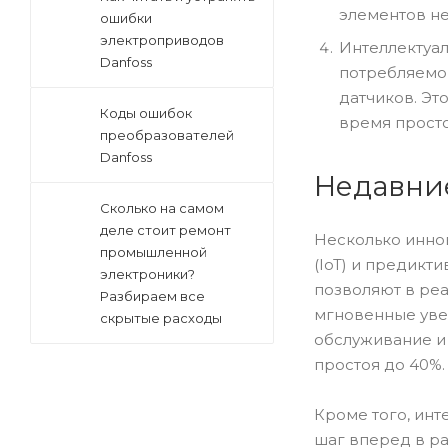
элементов не
ошибки
электроприводов
Интеллектуа
Danfoss
потребляемог
датчиков. Эт
Коды ошибок
время просто
преобразователей
Danfoss
Недавни
Сколько на самом
деле стоит ремонт
Несколько инно
промышленной
(IoT) и предикт
электроники?
позволяют в ре
Разбираем все
мгновенные уве
скрытые расходы
обслуживание и
простоя до 40%.
Кроме того, инт
шаг вперед в ра