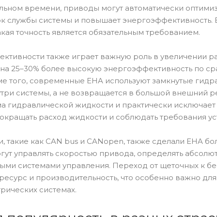
льном времени, приводы могут автоматически оптимизи
ок службы системы и повышает энергоэффективность.
кая точность является обязательным требованием.
ективности также играет важную роль в увеличении 
на 25–30% более высокую энергоэффективность по с
ме того, современные EHA используют замкнутые гидра
три системы, а не возвращается в большой внешний ре
а гидравлической жидкости и практически исключает 
окращать расход жидкости и соблюдать требования ус
, такие как CAN bus и CANopen, также сделали EHA б
гут управлять скоростью привода, определять абсолю
ыми системами управления. Переход от щеточных к б
ресурс и производительность, что особенно важно дл
рических системах.