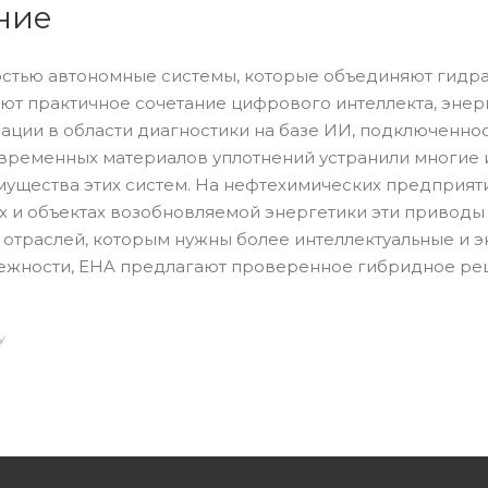
ние
остью автономные системы, которые объединяют гидра
ют практичное сочетание цифрового интеллекта, энер
ции в области диагностики на базе ИИ, подключеннос
овременных материалов уплотнений устранили многие
щества этих систем. На нефтехимических предприятия
ах и объектах возобновляемой энергетики эти привод
 отраслей, которым нужны более интеллектуальные и 
ежности, EHA предлагают проверенное гибридное ре
У