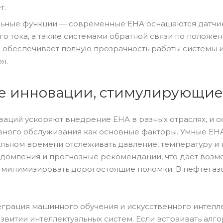
т.
льные функции — современные EHA оснащаются датчик
о тока, а также системами обратной связи по положе
о обеспечивает полную прозрачность работы системы 
я.
е инновации, стимулирующие
ваций ускоряют внедрение EHA в разных отраслях, и 
ивного обслуживания как основные факторы. Умные EH
альном времени отслеживать давление, температуру и
домления и прогнозные рекомендации, что дает возм
 минимизировать дорогостоящие поломки. В нефтегазо
еграция машинного обучения и искусственного интелл
звитии интеллектуальных систем. Если встраивать ал