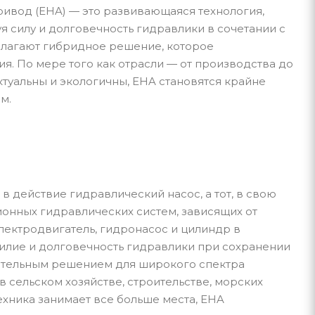
ивод (EHA) — это развивающаяся технология,
я силу и долговечность гидравлики в сочетании с
длагают гибридное решение, которое
я. По мере того как отрасли — от производства до
туальны и экологичны, EHA становятся крайне
м.
в действие гидравлический насос, а тот, в свою
ионных гидравлических систем, зависящих от
лектродвигатель, гидронасос и цилиндр в
силие и долговечность гидравлики при сохранении
кательным решением для широкого спектра
 сельском хозяйстве, строительстве, морских
хника занимает все больше места, EHA