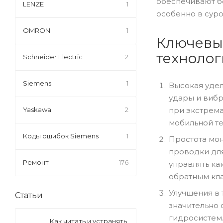
обеспечивают бо
LENZE
1
особенно в суро
OMRON
1
Ключевы
техноло
Schneider Electric
2
Siemens
1
Высокая удел
удары и вибр
Yaskawa
2
при экстрема
мобильной те
Коды ошибок Siemens
1
Простота мон
проводки для
Ремонт
176
управлять ка
обратным кла
Улучшения в 
Статьи
значительно 
гидросистем.
Как читать и устранять