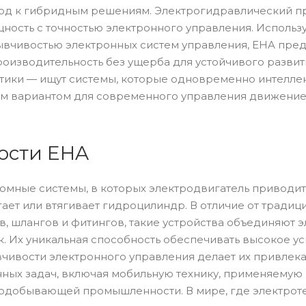
од к гибридным решениям. Электрогидравлический пр
ость с точностью электронного управления. Использу
зывчивостью электронных систем управления, EHA пре
оизводительность без ущерба для устойчивого развити
тики — ищут системы, которые одновременно интеллек
м вариантом для современного управления движение
ости EHA
омные системы, в которых электродвигатель приводит 
ает или втягивает гидроцилиндр. В отличие от традиц
, шлангов и фитингов, такие устройства объединяют э
. Их уникальная способность обеспечивать высокое у
ывчивости электронного управления делает их привле
ых задач, включая мобильную технику, применяемую в
нодобывающей промышленности. В мире, где электроте