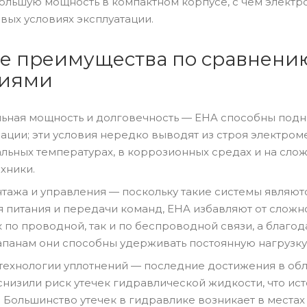
льшую мощность в компактном корпусе, с чем электро
вых условиях эксплуатации.
е преимущества по сравнени
гиями
ьная мощность и долговечность — EHA способны подни
ации; эти условия нередко выводят из строя электро
льных температурах, в коррозионных средах и на слож
хники.
тажа и управления — поскольку такие системы являют
 питания и передачи команд, EHA избавляют от слож
к по проводной, так и по беспроводной связи, а бла
панам они способны удерживать постоянную нагрузку 
технологии уплотнений — последние достижения в обл
снизили риск утечек гидравлической жидкости, что ис
 Большинство утечек в гидравлике возникает в местах