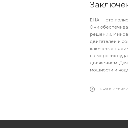
Заключе
EHA — это полн
Они обеспечива
решении. Иннова
двигателей и с
ключевые преиму
на морских суд
движением. Для
мощности и над
НАЗАД К СПИСК