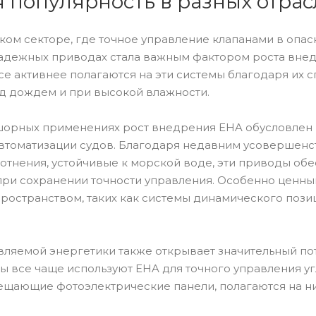
 популярность в разных отрас
ком секторе, где точное управление клапанами в опа
надежных приводах стала важным фактором роста внед
се активнее полагаются на эти системы благодаря их 
од дождем и при высокой влажности.
шорных применениях рост внедрения EHA обусловлен 
втоматизации судов. Благодаря недавним усовершенс
лотнения, устойчивые к морской воде, эти приводы об
при сохранении точности управления. Особенно ценны
ространством, таких как системы динамического поз
вляемой энергетики также открывает значительный по
 все чаще используют EHA для точного управления уг
ещающие фотоэлектрические панели, полагаются на ни