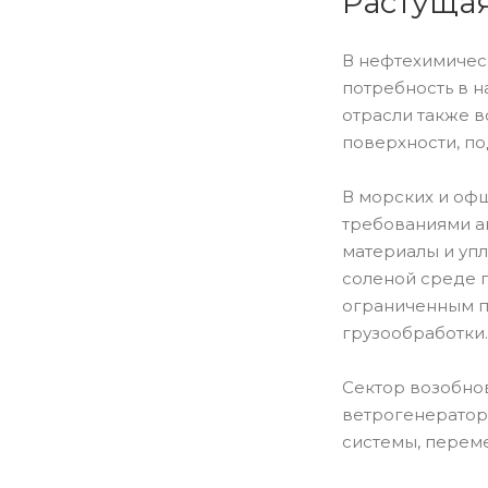
Растущая
В нефтехимичес
потребность в 
отрасли также в
поверхности, п
В морских и оф
требованиями а
материалы и уп
соленой среде 
ограниченным п
грузообработки.
Сектор возобно
ветрогенераторы
системы, перем