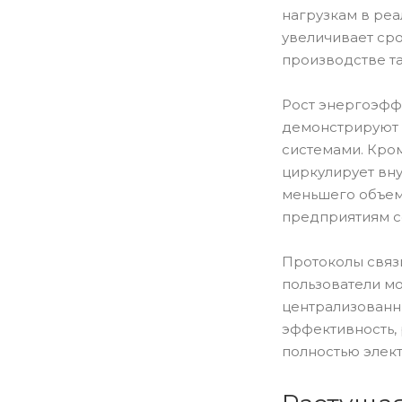
нагрузкам в реа
увеличивает ср
производстве та
Рост энергоэфф
демонстрируют 
системами. Кро
циркулирует вну
меньшего объем
предприятиям с
Протоколы связи
пользователи мо
централизованн
эффективность, 
полностью элект