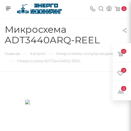
0
Микросхема
ADT3440ARQ-REEL
0
—
—
Главная
Каталог
Микросхемы-полупроводники
—
Микросхема ADT3440ARQ-REEL
0
0